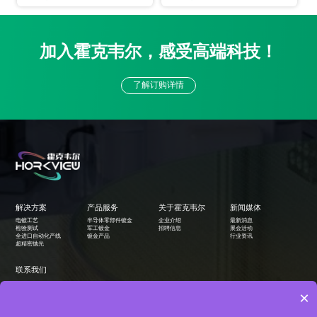
加入霍克韦尔，感受高端科技！
了解订购详情
解决方案
产品服务
关于霍克韦尔
新闻媒体
电镀工艺
半导体零部件镀金
企业介绍
最新消息
检验测试
军工镀金
招聘信息
展会活动
全进口自动化产线
镀金产品
行业资讯
超精密抛光
联系我们
扫码关注微信公众号
×